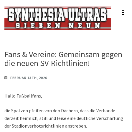
Zum
Inhalt
springen
(Enter
Synthesia Ultras
Sport Club Freiburg e.V.
drücken)
Fans & Vereine: Gemeinsam gegen
die neuen SV-Richtlinien!
FEBRUAR 13TH, 2026
Hallo Fußballfans,
die Spatzen pfeifen von den Dächern, dass die Verbände
derzeit heimlich, still und leise eine deutliche Verschärfung
der Stadionverbotsrichtlinien anstreben.