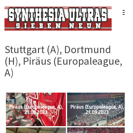
Zum
Inhalt
springen
(Enter
Synthesia Ultras
Sport Club Freiburg e.V.
drücken)
Stuttgart (A), Dortmund
(H), Piräus (Europaleague,
A)
Piräus (Europaleague, A),
Piräus (Europaleague, A),
21.09.2023
21.09.2023