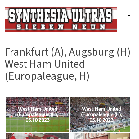
Zum
Inhalt
springen
(Enter
Synthesia Ultras
Sport Club Freiburg e.V.
drücken)
Frankfurt (A), Augsburg (H),
West Ham United
(Europaleague, H)
West Ham United
West Ham United
(Europaleague (H),
(Europaleague (H),
05.10.2023
05.10.2023