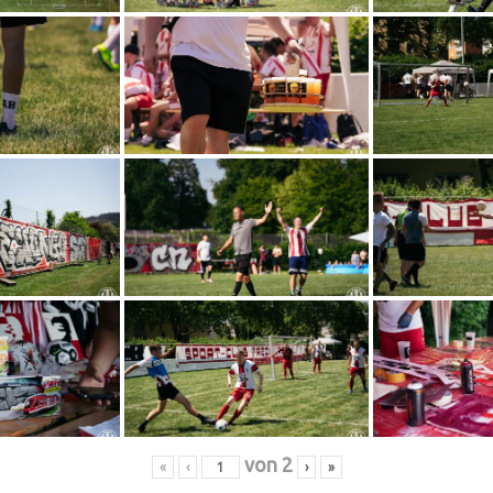
von
2
«
‹
›
»