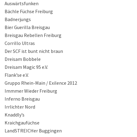
Auswärtsfunken
Bächle Füchse Freiburg
Badnerjungs
Bier Guerilla Breisgau
Breisgau Rebellen Freiburg
Corrillo Ultras
Der SCF ist bunt nicht braun
Dreisam Bobbele
Dreisam Magic 95 e.V.
Flank’se e.V.
Gruppo Rhein-Main / Exilence 2012
Immmer Wieder Freiburg
Inferno Breisgau
Irrlichter Nord
Knaddly’s
Kraichgaufüchse
LandSTREICHer Buggingen