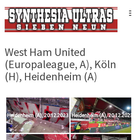
Zum
Inhalt
springen
(Enter
Synthesia Ultras
Sport Club Freiburg e.V.
drücken)
West Ham United
(Europaleague, A), Köln
(H), Heidenheim (A)
Heidenheim (A), 20.12.2023
Heidenheim (A), 20.12.2023