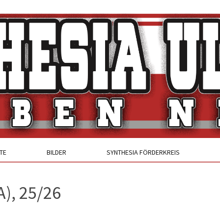
TE
BILDER
SYNTHESIA FÖRDERKREIS
A), 25/26