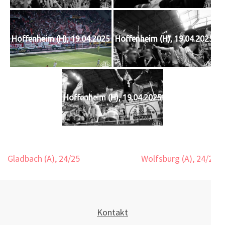
Hoffenheim (H), 19.04.2025
Hoffenheim (H), 19.04.2025
Hoffenheim (H), 19.04.2025
Beitragsnavigation
Gladbach (A), 24/25
Wolfsburg (A), 24/25
Kontakt